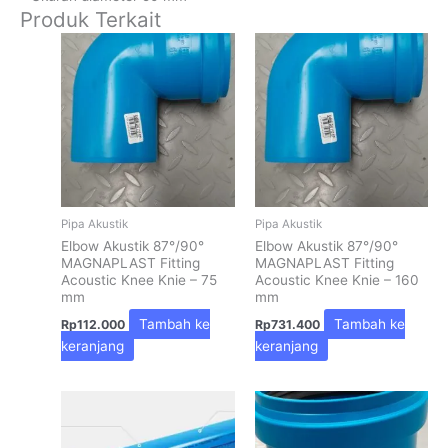
Produk Terkait
Pipa Akustik
Pipa Akustik
Elbow Akustik 87°/90°
Elbow Akustik 87°/90°
MAGNAPLAST Fitting
MAGNAPLAST Fitting
Acoustic Knee Knie – 75
Acoustic Knee Knie – 160
mm
mm
Tambah ke
Tambah ke
Rp
112.000
Rp
731.400
keranjang
keranjang