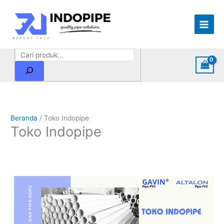
Lewati
Cari
ke
konten
Beranda
/ Toko Indopipe
Toko Indopipe