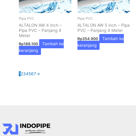
Pipa PVC
Pipa PVC
ALTALON AW 4 inch –
ALTALON AW 5 inch – Pipa
Pipa PVC – Panjang 4
PVC – Panjang 4 Meter
Meter
Tambah ke
Rp
354.900
Tambah ke
Rp
188.100
keranjang
keranjang
1
2
3
4
5
6
7
→