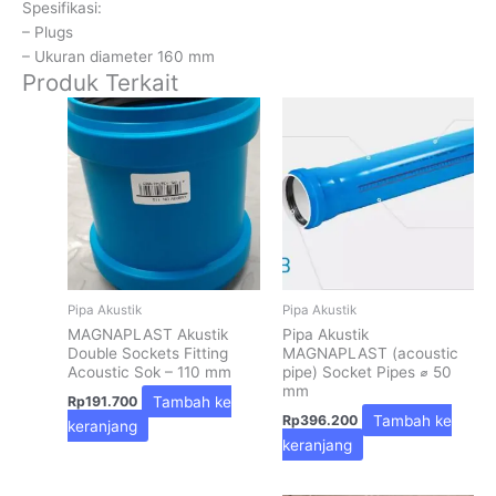
Spesifikasi:
– Plugs
– Ukuran diameter 160 mm
Produk Terkait
Pipa Akustik
Pipa Akustik
MAGNAPLAST Akustik
Pipa Akustik
Double Sockets Fitting
MAGNAPLAST (acoustic
Acoustic Sok – 110 mm
pipe) Socket Pipes ⌀ 50
mm
Tambah ke
Rp
191.700
Tambah ke
Rp
396.200
keranjang
keranjang