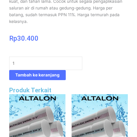
kuat, dan tahan lama. Cocok untuk segala pengaplikasian
saluran air di rumah atau gedung-gedung. Harga per
batang, sudah termasuk PPN 11%. Harga termurah pada
kelasnya.
Rp
30.400
Kuantitas
Pipa
PVC
Tambah ke keranjang
Gavin®
D
Produk Terkait
1
1/2"
Panjang
4
Meter