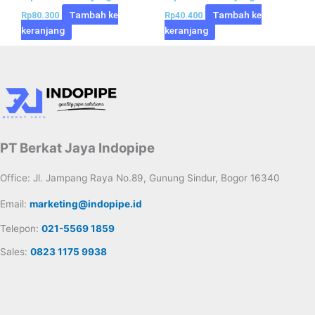
Tambah ke
Tambah ke
Rp
80.300
Rp
40.400
keranjang
keranjang
PT Berkat Jaya Indopipe
Office: Jl. Jampang Raya No.89, Gunung Sindur, Bogor 16340
Email:
marketing@indopipe.id
Telepon:
021-5569 1859
Sales:
0823 1175 9938