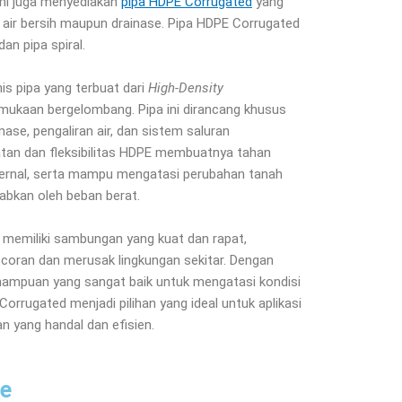
ami juga menyediakan
pipa HDPE Corrugated
yang
n air bersih maupun drainase. Pipa HDPE Corrugated
dan pipa spiral.
is pipa yang terbuat dari
High-Density
ukaan bergelombang. Pipa ini dirancang khusus
ase, pengaliran air, dan sistem saluran
tan dan fleksibilitas HDPE membuatnya tahan
ternal, serta mampu mengatasi perubahan tanah
abkan oleh beban berat.
d memiliki sambungan yang kuat dan rapat,
ocoran dan merusak lingkungan sekitar. Dengan
ampuan yang sangat baik untuk mengatasi kondisi
orrugated menjadi pilihan yang ideal untuk aplikasi
 yang handal dan efisien.
pe