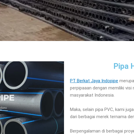
Pipa 
PT Berkat Jaya Indopipe
merupak
perpipaaan dengan memiliki visi
masyarakat Indonesia.
Maka, selain pipa PVC, kami jug
dari berbagai merek ternama den
Berpengalaman di berbagai proye