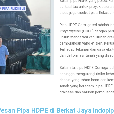
Selain pipa HDPE yang polos, k
berkualitas untuk proyek salura
biasa juga disebut pipa fleksibel 
Pipa HDPE Corrugated adalah jen
Polyethylene
(HDPE) dengan perm
untuk mengatasi kebutuhan drain
pembuangan yang efisien. Kekua
terhadap tekanan dan gaya eks
dan deformasi tanah yang diseb
Selain itu, pipa HDPE Corrugate
sehingga mengurangi risiko keb
desain yang tahan lama dan kem
tanah yang beragam, pipa HDPE C
drainase dan saluran pembuangan
esan Pipa HDPE di Berkat Jaya Indopi